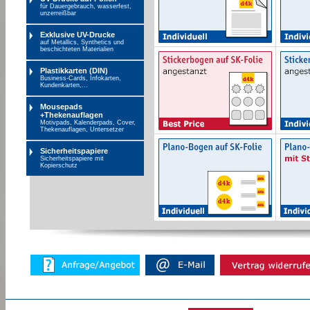
für Dauergebrauch, wasserfest,
unzerreißbar
Exklusive UV-Drucke
auf Metallics, Synthetics und
beschichteten Materialien
Plastikkarten (DIN)
Business-Cards, Infokarten,
Kundenkarten,...
Mousepads
+Thekenauflagen
Motivpads, Kalenderpads, Cover,
Thekenauflagen, Untersetzer
Sicherheitspapiere
Sicherheitspapiere mit
Kopierschutz