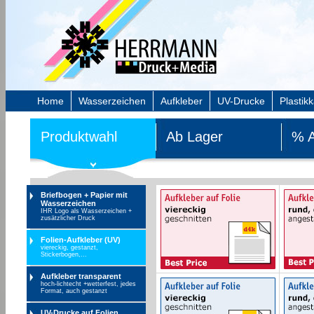
Home
Wasserzeichen
Aufkleber
UV-Drucke
Plastik
Produktwahl
Ab Lager
% 
Briefbogen + Papier mit
Wasserzeichen
IHR Logo als Wasserzeichen +
zusätzlicher Druck
Folien-Aufkleber (UV)
viereckig, gestanzt,
Stickerbogen,...
Aufkleber transparent
hoch-lichtecht +wetterfest, jedes
Format, auch gestanzt
UV-Drucke auf Folien