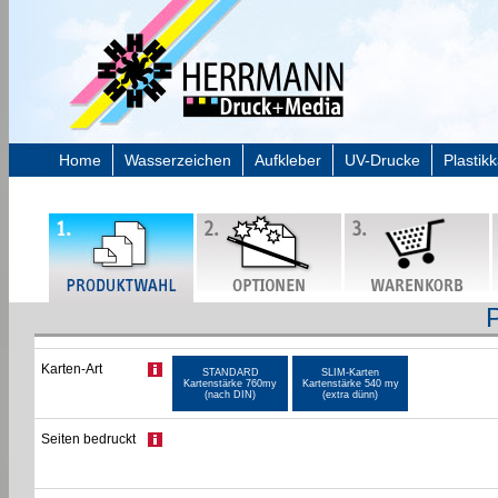
Home
Wasserzeichen
Aufkleber
UV-Drucke
Plastik
Karten-Art
STANDARD
SLIM-Karten
Kartenstärke 760my
Kartenstärke 540 my
(nach DIN)
(extra dünn)
Seiten bedruckt